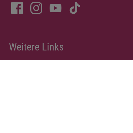
Datenschutzerklärung
Impressum
Spenden
Inhalt
Erklärung zur Barrierefreiheit
© Kontaktgruppe Munich Kyiv Queer 2026