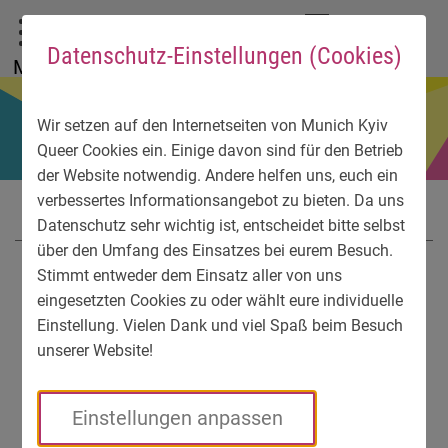
Zum Hauptmenü
Zum Sprachmenü
Zur Suche
Zum Inhalt
Zu den Service-Informationen
DE
EN
УК
Datenschutz-Einstellungen (Cookies)
Menü
Wir setzen auf den Internetseiten von Munich Kyiv
Queer Cookies ein. Einige davon sind für den Betrieb
der Website notwendig. Andere helfen uns, euch ein
verbessertes Informationsangebot zu bieten. Da uns
Datenschutz sehr wichtig ist, entscheidet bitte selbst
über den Umfang des Einsatzes bei eurem Besuch.
Stimmt entweder dem Einsatz aller von uns
eingesetzten Cookies zu oder wählt eure individuelle
Einstellung. Vielen Dank und viel Spaß beim Besuch
unserer Website!
Einstellungen anpassen