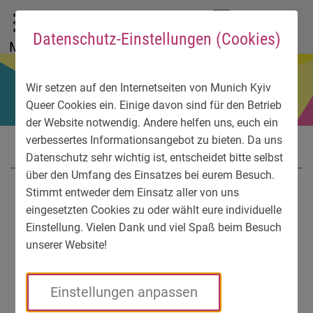
Zum Hauptmenü
Zum Sprachmenü
Zur Suche
Zum Inhalt
Zu den Service-Informationen
DE
EN
УК
Datenschutz-Einstellungen (Cookies)
Menü
Wir setzen auf den Internetseiten von Munich Kyiv
Queer Cookies ein. Einige davon sind für den Betrieb
der Website notwendig. Andere helfen uns, euch ein
verbessertes Informationsangebot zu bieten. Da uns
Datenschutz sehr wichtig ist, entscheidet bitte selbst
über den Umfang des Einsatzes bei eurem Besuch.
Stimmt entweder dem Einsatz aller von uns
eingesetzten Cookies zu oder wählt eure individuelle
Einstellung. Vielen Dank und viel Spaß beim Besuch
unserer Website!
Einstellungen anpassen