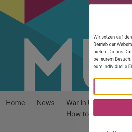
To main menu
To language menu
To search
To content
To service information
Wir setzen auf den
Betrieb der Websit
bieten. Da uns Dat
bei eurem Besuch.
eure individuelle 
Home
News
War in Ukraine –
How to help