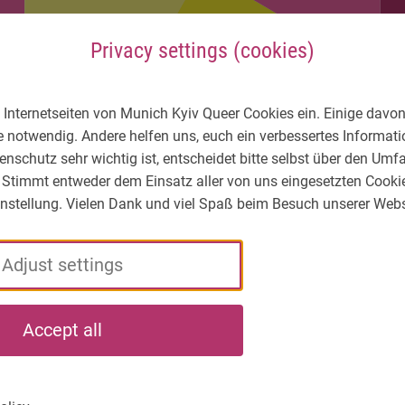
Privacy settings (cookies)
 Internetseiten von Munich Kyiv Queer Cookies ein. Einige davon
e notwendig. Andere helfen uns, euch ein verbessertes Informa
enschutz sehr wichtig ist, entscheidet bitte selbst über den Um
 Stimmt entweder dem Einsatz aller von uns eingesetzten Cooki
Einstellung. Vielen Dank und viel Spaß beim Besuch unserer Webs
Adjust settings
LGBTIQ* – What's
Who
What
Accept all
the situation?
we
we
are
do