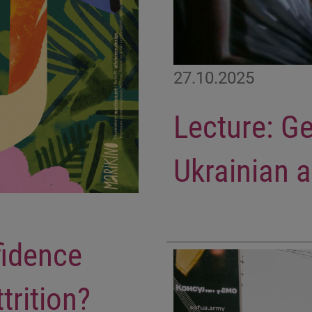
27.10.2025
Lecture: G
Ukrainian a
fidence
trition?