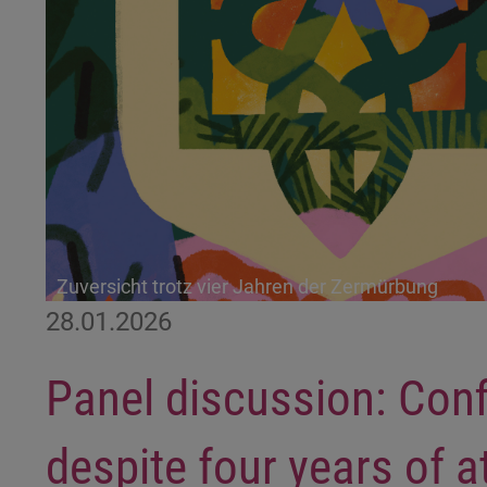
Zuversicht trotz vier Jahren der Zermürbung
28.01.2026
Panel discussion: Con
despite four years of at