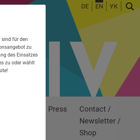
DE
EN
УК
 sind für den
tionsangebot zu
fang des Einsatzes
es zu oder wählt
ite!
Exhibitions
Press
Contact /
Newsletter /
Shop