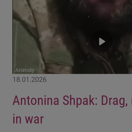
Anatoliy
18.01.2026
Antonina Shpak: Drag, 
in war