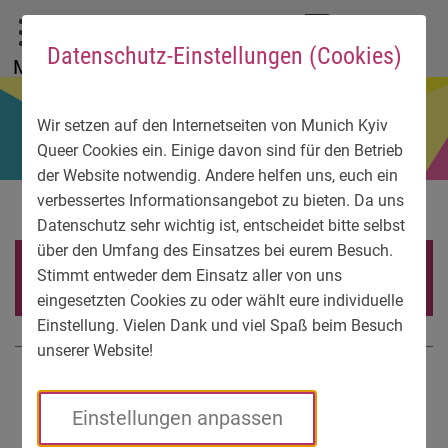
Zum Hauptmenü
Zum Sprachmenü
Zur Suche
Zum Inhalt
Zu den Service-Informationen
DE
EN
УК
Datenschutz-Einstellungen (Cookies)
Menü
Wir setzen auf den Internetseiten von Munich Kyiv
Queer Cookies ein. Einige davon sind für den Betrieb
der Website notwendig. Andere helfen uns, euch ein
verbessertes Informationsangebot zu bieten. Da uns
Datenschutz sehr wichtig ist, entscheidet bitte selbst
über den Umfang des Einsatzes bei eurem Besuch.
Aktuelles
Stimmt entweder dem Einsatz aller von uns
eingesetzten Cookies zu oder wählt eure individuelle
Einstellung. Vielen Dank und viel Spaß beim Besuch
unserer Website!
Aktuelles | 07.04.2025
Einstellungen anpassen