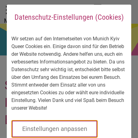
Zum Hauptmenü
Zum Sprachmenü
Zur Suche
Zum Inhalt
Zu den Service-Informationen
DE
EN
УК
Datenschutz-Einstellungen (Cookies)
Menü
Wir setzen auf den Internetseiten von Munich Kyiv
Queer Cookies ein. Einige davon sind für den Betrieb
der Website notwendig. Andere helfen uns, euch ein
verbessertes Informationsangebot zu bieten. Da uns
Datenschutz sehr wichtig ist, entscheidet bitte selbst
über den Umfang des Einsatzes bei eurem Besuch.
September 2019 – III.
Stimmt entweder dem Einsatz aller von uns
eingesetzten Cookies zu oder wählt eure individuelle
Internationale
Einstellung. Vielen Dank und viel Spaß beim Besuch
unserer Website!
Elternkonferenz
Einstellungen anpassen