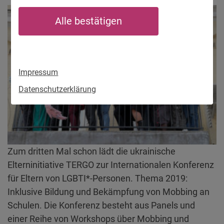
Alle bestätigen
Impressum
Datenschutzerklärung
Zum dritten Mal schon lädt die ukrainische
Elterninitiative TERGO zur Internationalen Konferenz
für Eltern von LGBTI*-Personen. Thema 2019:
Inklusive Bildung und Bekämpfung von Mobbing an
Schulen. Die Konferenz besteht aus Panels und
einer Reihe von Workshops über Mobbing und