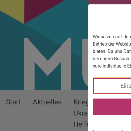
Zum Hauptmenü
Zum Sprachmenü
Zur Suche
Zum Inhalt
Zu den Service-Informationen
Wir setzen auf den
Betrieb der Websit
bieten. Da uns Dat
bei eurem Besuch.
eure individuelle 
Ein
Start
Aktuelles
Krieg in der
We
Ukraine:
Pa
Helfen
Ge