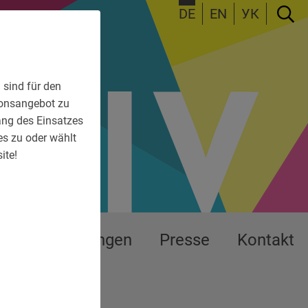
DE
EN
УК
 sind für den
tionsangebot zu
fang des Einsatzes
es zu oder wählt
ite!
s
Ausstellungen
Presse
Kontakt