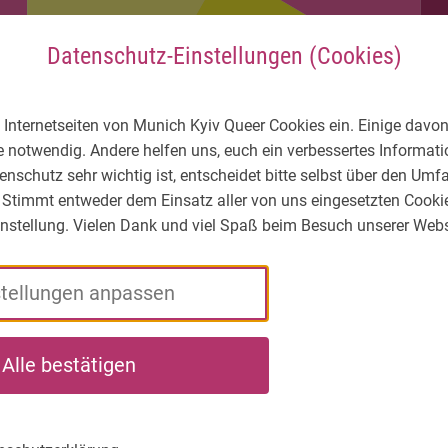
Datenschutz-Einstellungen (Cookies)
 Internetseiten von Munich Kyiv Queer Cookies ein. Einige davon
e notwendig. Andere helfen uns, euch ein verbessertes Informa
enschutz sehr wichtig ist, entscheidet bitte selbst über den Um
 Stimmt entweder dem Einsatz aller von uns eingesetzten Cooki
Einstellung. Vielen Dank und viel Spaß beim Besuch unserer Webs
stellungen anpassen
rde
LGBTIQ* -
Wer
Wa
Alle bestätigen
t*in für
Wie ist die
wir
wir
flüchtete
Lage?
sind
tun