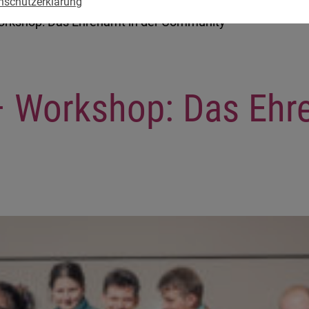
nschutzerklärung
orkshop: Das Ehrenamt in der Community
 Workshop: Das Ehre