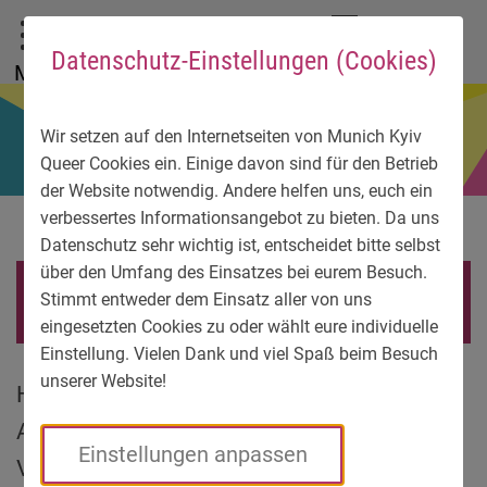
Zum Hauptmenü
Zum Sprachmenü
Zur Suche
Zum Inhalt
Zu den Service-Informationen
DE
EN
УК
Datenschutz-Einstellungen (Cookies)
Menü
Wir setzen auf den Internetseiten von Munich Kyiv
Queer Cookies ein. Einige davon sind für den Betrieb
der Website notwendig. Andere helfen uns, euch ein
verbessertes Informationsangebot zu bieten. Da uns
Datenschutz sehr wichtig ist, entscheidet bitte selbst
über den Umfang des Einsatzes bei eurem Besuch.
Pressebilder
Stimmt entweder dem Einsatz aller von uns
eingesetzten Cookies zu oder wählt eure individuelle
Einstellung. Vielen Dank und viel Spaß beim Besuch
unserer Website!
Hier findet ihr Fotos zu unseren politischen
Aktionen, Pride-Kooperationen,
Einstellungen anpassen
Veranstaltungen und Workshops zu eurer