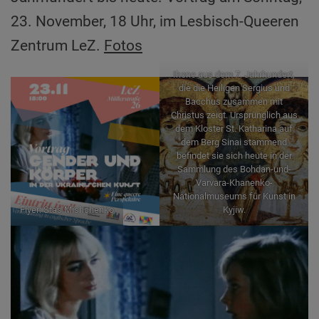
23. November, 18 Uhr, im Lesbisch-Queeren
Zentrum LeZ.
Fotos
Ikone aus dem 7. Jahrhundert,
die die Heiligen Sergius und
Bacchus zusammen mit
Christus zeigt. Ursprünglich aus
dem Kloster St. Katharina auf
dem Berg Sinai stammend
befindet sie sich heute in der
Sammlung des Bohdan-und-
Varvara-Khanenko-
Nationalmuseums für Kunst in
Flyer: Stas Mishchenko
Kyjiw.