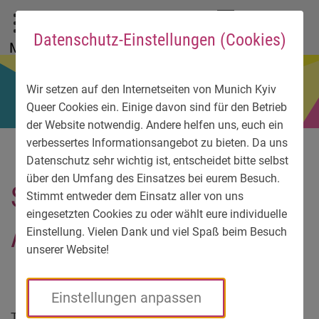
Zum Hauptmenü
Zum Sprachmenü
Zur Suche
Zum Inhalt
Zu den Service-Informationen
DE
EN
УК
Datenschutz-Einstellungen (Cookies)
Menü
Wir setzen auf den Internetseiten von Munich Kyiv
Queer Cookies ein. Einige davon sind für den Betrieb
der Website notwendig. Andere helfen uns, euch ein
verbessertes Informationsangebot zu bieten. Da uns
Datenschutz sehr wichtig ist, entscheidet bitte selbst
über den Umfang des Einsatzes bei eurem Besuch.
Social Video
Stimmt entweder dem Einsatz aller von uns
eingesetzten Cookies zu oder wählt eure individuelle
Advertisement
Einstellung. Vielen Dank und viel Spaß beim Besuch
unserer Website!
Einstellungen anpassen
Yuri
Theorie mit vielen praktischen Beispielen.