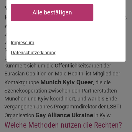
Yourski
Eurasian Coalition on Male
von der
Alle bestätigen
Health
in Tallinn, Estland, zeigt, wie man mit Videos
Werbung für die gute Sache macht und Vorurteile
abbaut, nicht nur im Netz. Er hat Erfahrung. Yourski
arbeitet seit vielen Jahren als Trainer für
Impressum
Menschenrechtsfragen, insbesondere im Bereich
Datenschutzerklärung
LSBTI (Lesben, Schwule, Bi*, Trans*, Inter*). Er
kümmert sich um die Öffentlichkeitsarbeit der
Eurasian Coalition on Male Health, ist Mitglied der
Munich Kyiv Queer
Kontaktgruppe
, die die
Szenekooperation zwischen den Partnerstädten
München und Kyiw koordiniert, und war bis Ende
vergangenen Jahres Programmdirektor der LSBTI-
Gay Alliance Ukraine
Organisation
in Kyiw.
Welche Methoden nutzen die Rechten?