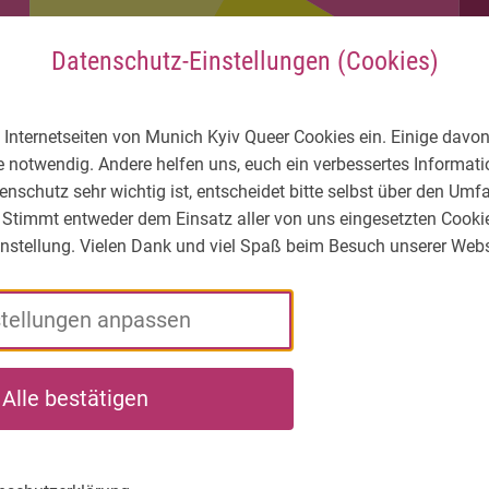
Datenschutz-Einstellungen (Cookies)
 Internetseiten von Munich Kyiv Queer Cookies ein. Einige davon
e notwendig. Andere helfen uns, euch ein verbessertes Informa
enschutz sehr wichtig ist, entscheidet bitte selbst über den Um
 Stimmt entweder dem Einsatz aller von uns eingesetzten Cooki
Einstellung. Vielen Dank und viel Spaß beim Besuch unserer Webs
stellungen anpassen
rde
LGBTIQ* -
Wer
Wa
Alle bestätigen
t*in für
Wie ist die
wir
wir
flüchtete
Lage?
sind
tun