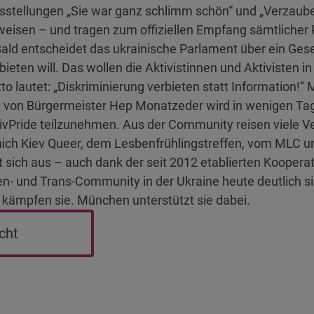
stellungen „Sie war ganz schlimm schön“ und „Verzauber
eisen – und tragen zum offiziellen Empfang sämtlicher P
Bald entscheidet das ukrainische Parlament über ein Ges
eten will. Das wollen die Aktivistinnen und Aktivisten i
o lautet: „Diskriminierung verbieten statt Information!“
ung von Bürgermeister Hep Monatzeder wird in wenigen Ta
Pride teilzunehmen. Aus der Community reisen viele Ver
ch Kiev Queer, dem Lesbenfrühlingstreffen, vom MLC u
hlt sich aus – auch dank der seit 2012 etablierten Kooper
n- und Trans-Community in der Ukraine heute deutlich si
kämpfen sie. München unterstützt sie dabei.
cht