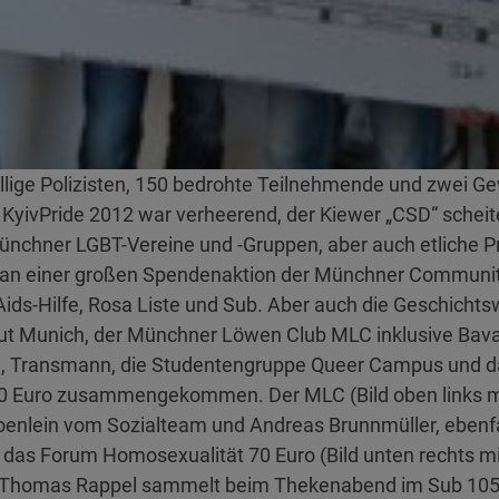
lige Polizisten, 150 bedrohte Teilnehmende und zwei Ge
KyivPride 2012 war verheerend, der Kiewer „CSD“ scheiter
ünchner LGBT-Vereine und -Gruppen, aber auch etliche P
 an einer großen Spendenaktion der Münchner Community 
ids-Hilfe, Rosa Liste und Sub. Aber auch die Geschicht
ut Munich, der Münchner Löwen Club MLC inklusive Bava
 Transmann, die Studentengruppe Queer Campus und da
0 Euro zusammengekommen. Der MLC (Bild oben links mit 
oenlein vom Sozialteam und Andreas Brunnmüller, ebenf
 das Forum Homosexualität 70 Euro (Bild unten rechts m
er Thomas Rappel sammelt beim Thekenabend im Sub 105 