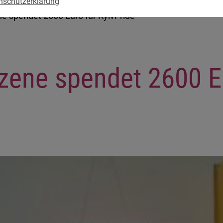
nschutzerklärung
 spendet 2600 Euro für KyivPride
ene spendet 2600 Eu