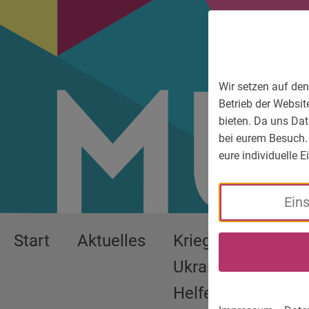
Zum Hauptmenü
Zum Sprachmenü
Zur Suche
Zum Inhalt
Zu den Service-Informationen
Wir setzen auf den
Betrieb der Websit
bieten. Da uns Dat
bei eurem Besuch.
eure individuelle 
Ein
Start
Aktuelles
Krieg in der
We
Ukraine:
Pa
Helfen
Ge