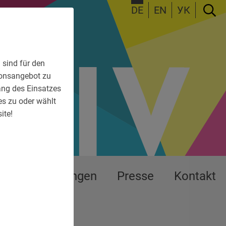
DE
EN
УК
 sind für den
tionsangebot zu
fang des Einsatzes
es zu oder wählt
ite!
s
Ausstellungen
Presse
Kontakt