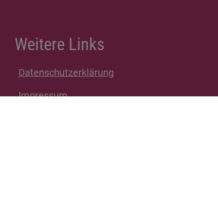
Weitere Links
Datenschutzerklärung
Impressum
Spenden
Inhalt
Erklärung zur Barrierefreiheit
© Kontaktgruppe Munich Kyiv Queer 2026