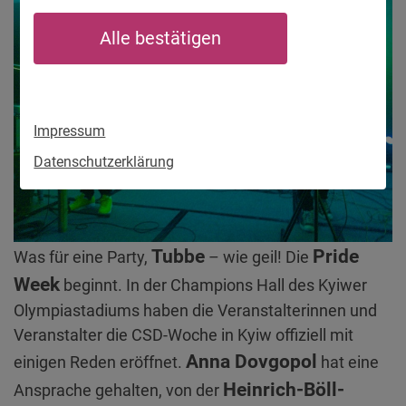
Alle bestätigen
Impressum
Datenschutzerklärung
Tubbe
Pride
Was für eine Party,
– wie geil! Die
Week
beginnt. In der Champions Hall des Kyiwer
Olympiastadiums haben die Veranstalterinnen und
Veranstalter die CSD-Woche in Kyiw offiziell mit
Anna Dovgopol
einigen Reden eröffnet.
hat eine
Heinrich-Böll-
Ansprache gehalten, von der