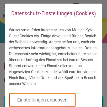
Zum Hauptmenü
Zum Sprachmenü
Zur Suche
Zum Inhalt
Zu den Service-Informationen
DE
EN
УК
Datenschutz-Einstellungen (Cookies)
Menü
Wir setzen auf den Internetseiten von Munich Kyiv
Queer Cookies ein. Einige davon sind für den Betrieb
der Website notwendig. Andere helfen uns, euch ein
verbessertes Informationsangebot zu bieten. Da uns
Datenschutz sehr wichtig ist, entscheidet bitte selbst
über den Umfang des Einsatzes bei eurem Besuch.
Prideblog: Stolz auch
Stimmt entweder dem Einsatz aller von uns
eingesetzten Cookies zu oder wählt eure individuelle
ohne Parade
Einstellung. Vielen Dank und viel Spaß beim Besuch
unserer Website!
Einstellungen anpassen