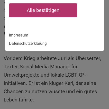
Juri ist normalerweise ein recht
ausgeglichener Mensch. So beschreibt er
Alle bestätigen
sich jedenfalls selbst. Der Krieg aber hat ihn
verändert. Er kann das Land nicht verlassen,
leidet unter der Perspektivlosigkeit.
Impressum
Datenschutzerklärung
Vor dem Krieg arbeitete Juri als Übersetzer,
Texter, Social-Media-Manager für
Umweltprojekte und lokale LGBTIQ*-
Initiativen. Er ist ein kluger Kerl, der seine
Chancen zu nutzen wusste und ein gutes
Leben führte.