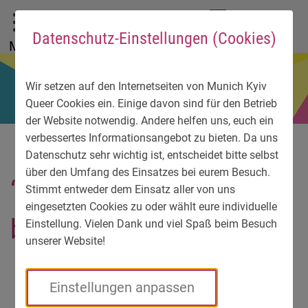
Zum Hauptmenü
Zum Sprachmenü
Zur Suche
Zum Inhalt
Zu den Service-Informationen
DE
EN
УК
Datenschutz-Einstellungen (Cookies)
Menü
Wir setzen auf den Internetseiten von Munich Kyiv
Queer Cookies ein. Einige davon sind für den Betrieb
der Website notwendig. Andere helfen uns, euch ein
verbessertes Informationsangebot zu bieten. Da uns
Datenschutz sehr wichtig ist, entscheidet bitte selbst
über den Umfang des Einsatzes bei eurem Besuch.
“Ich fühlte mich wie
Stimmt entweder dem Einsatz aller von uns
eingesetzten Cookies zu oder wählt eure individuelle
betäubt”
Einstellung. Vielen Dank und viel Spaß beim Besuch
unserer Website!
Einstellungen anpassen