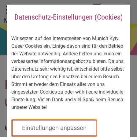
Zum Hauptmenü
Zum Sprachmenü
Zur Suche
Zum Inhalt
Zu den Service-Informationen
DE
EN
УК
Datenschutz-Einstellungen (Cookies)
Menü
Wir setzen auf den Internetseiten von Munich Kyiv
Queer Cookies ein. Einige davon sind für den Betrieb
der Website notwendig. Andere helfen uns, euch ein
verbessertes Informationsangebot zu bieten. Da uns
Datenschutz sehr wichtig ist, entscheidet bitte selbst
über den Umfang des Einsatzes bei eurem Besuch.
Roman starb beim Kampf
Stimmt entweder dem Einsatz aller von uns
eingesetzten Cookies zu oder wählt eure individuelle
um Charkiw
Einstellung. Vielen Dank und viel Spaß beim Besuch
unserer Website!
kuratiert von der NGO „Du bist nicht allein“
Einstellungen anpassen