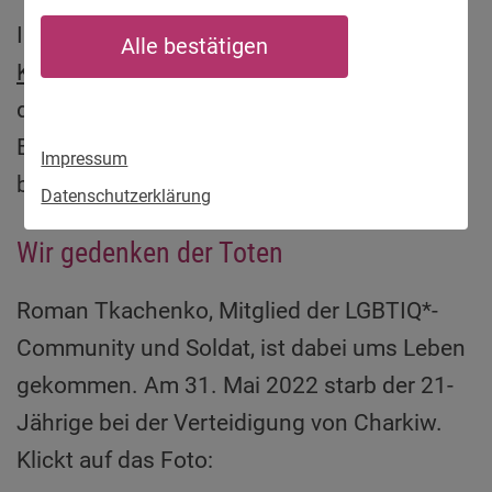
In unserer Serie „
Queere Menschen und der
Alle bestätigen
Krieg
“ beschreiben LGBTIQ* aus allen Teilen
der Ukraine, was sie derzeit durchmachen.
Einige haben das Land verlassen. Andere
Impressum
bleiben, versuchen zu helfen oder kämpfen.
Datenschutzerklärung
Wir gedenken der Toten
Roman Tkachenko, Mitglied der LGBTIQ*-
Community und Soldat, ist dabei ums Leben
gekommen. Am 31. Mai 2022 starb der 21-
Jährige bei der Verteidigung von Charkiw.
Klickt auf das Foto: