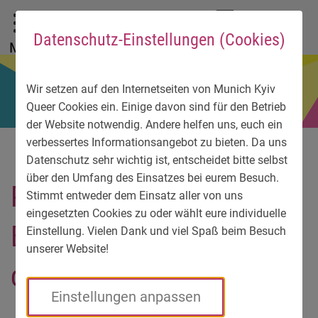
Zum Hauptmenü
Zum Sprachmenü
Zur Suche
Zum Inhalt
Zu den Service-Informationen
DE
EN
УК
Datenschutz-Einstellungen (Cookies)
Menü
Wir setzen auf den Internetseiten von Munich Kyiv
Queer Cookies ein. Einige davon sind für den Betrieb
der Website notwendig. Andere helfen uns, euch ein
verbessertes Informationsangebot zu bieten. Da uns
Datenschutz sehr wichtig ist, entscheidet bitte selbst
über den Umfang des Einsatzes bei eurem Besuch.
PODIUMSDISKUSSION
Stimmt entweder dem Einsatz aller von uns
eingesetzten Cookies zu oder wählt eure individuelle
Experten diskutieren über
Einstellung. Vielen Dank und viel Spaß beim Besuch
unserer Website!
die Ukraine
Einstellungen anpassen