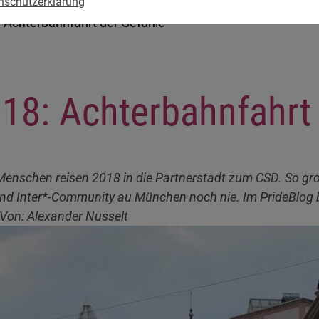
nschutzerklärung
: Achterbahnfahrt der Gefühle
018: Achterbahnfahrt
Menschen reisen 2018 in die Partnerstadt zum CSD. So gro
 und Inter*-Community au München noch nie. Im PrideBlog b
! Von: Alexander Nusselt