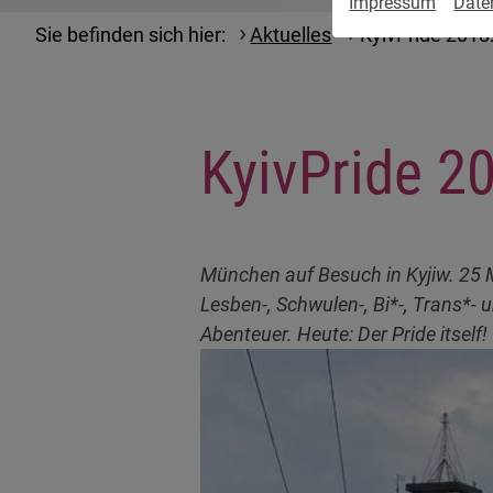
Impressum
Date
Sie befinden sich hier:
Aktuelles
KyivPride 2018
KyivPride 2
München auf Besuch in Kyjiw. 25 
Lesben-, Schwulen-, Bi*-, Trans*-
Abenteuer. Heute: Der Pride itself