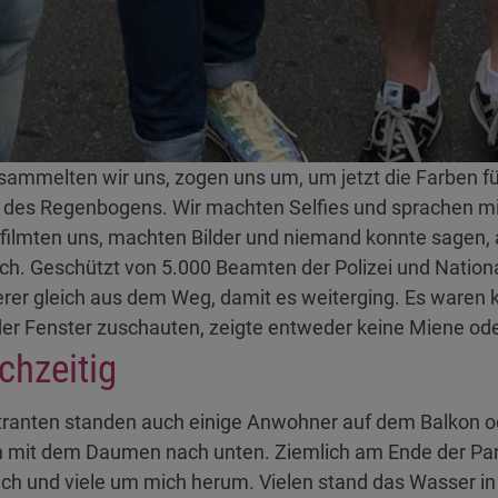
rsammelten wir uns, zogen uns um, um jetzt die Farben f
ben des Regenbogens. Wir machten Selfies und sprachen 
filmten uns, machten Bilder und niemand konnte sagen, 
edlich. Geschützt von 5.000 Beamten der Polizei und Natio
ckierer gleich aus dem Weg, damit es weiterging. Es ware
oder Fenster zuschauten, zeigte entweder keine Miene o
chzeitig
anten standen auch einige Anwohner auf dem Balkon od
n mit dem Daumen nach unten. Ziemlich am Ende der Pa
mich und viele um mich herum. Vielen stand das Wasser 