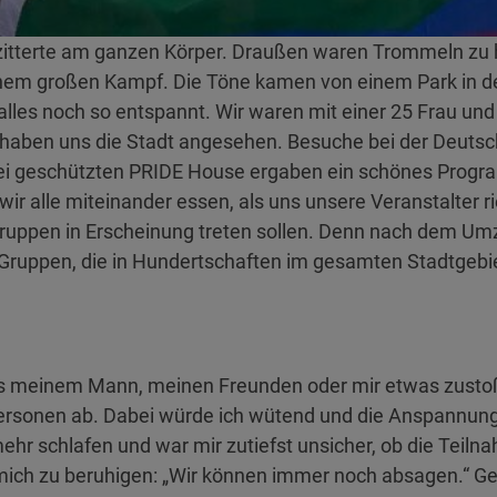
h zitterte am ganzen Körper. Draußen waren Trommeln zu 
einem großen Kampf. Die Töne kamen von einem Park in d
alles noch so entspannt. Wir waren mit einer 25 Frau un
 haben uns die Stadt angesehen. Besuche bei der Deuts
izei geschützten PRIDE House ergaben ein schönes Pro
 alle miteinander essen, als uns unsere Veranstalter ri
ruppen in Erscheinung treten sollen. Denn nach dem Umzu
n Gruppen, die in Hundertschaften im gesamten Stadtgeb
ass meinem Mann, meinen Freunden oder mir etwas zusto
ersonen ab. Dabei würde ich wütend und die Anspannung in
ehr schlafen und war mir zutiefst unsicher, ob die Teilna
ich zu beruhigen: „Wir können immer noch absagen.“ Geg