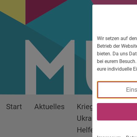
Zum Hauptmenü
Zum Sprachmenü
Zur Suche
Zum Inhalt
Zu den Service-Informationen
Wir setzen auf den
Betrieb der Websit
bieten. Da uns Dat
bei eurem Besuch.
eure individuelle 
Ein
Start
Aktuelles
Krieg in der
We
Ukraine:
Pa
Helfen
Ge