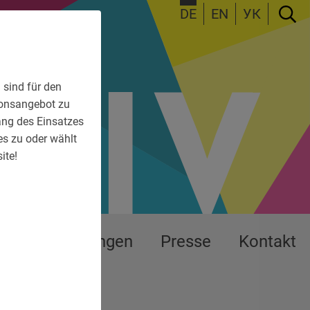
DE
EN
УК
 sind für den
tionsangebot zu
fang des Einsatzes
es zu oder wählt
ite!
s
Ausstellungen
Presse
Kontakt