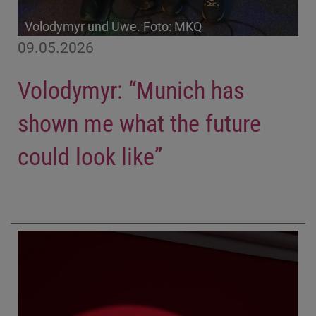
Volodymyr und Uwe. Foto: MKQ
09.05.2026
Volodymyr: “Munich has
shown me what the future
could look like”