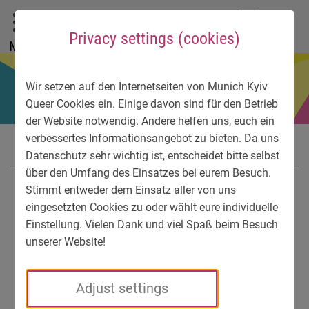
To main menu
To language menu
To search
To content
To service information
DE
EN
УК
Privacy settings (cookies)
Menu
Wir setzen auf den Internetseiten von Munich Kyiv
Queer Cookies ein. Einige davon sind für den Betrieb
der Website notwendig. Andere helfen uns, euch ein
verbessertes Informationsangebot zu bieten. Da uns
Datenschutz sehr wichtig ist, entscheidet bitte selbst
über den Umfang des Einsatzes bei eurem Besuch.
Stimmt entweder dem Einsatz aller von uns
eingesetzten Cookies zu oder wählt eure individuelle
Einstellung. Vielen Dank und viel Spaß beim Besuch
unserer Website!
Adjust settings