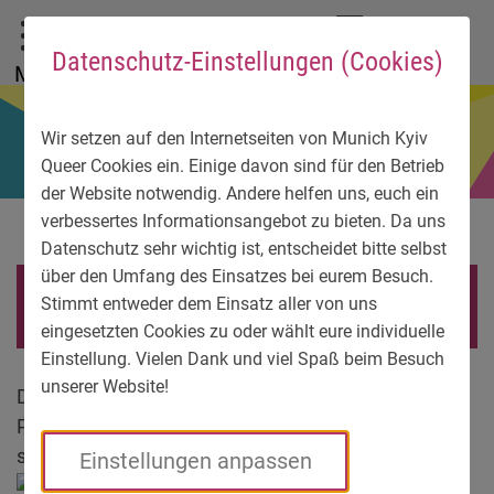
Zum Hauptmenü
Zum Sprachmenü
Zur Suche
Zum Inhalt
Zu den Service-Informationen
DE
EN
УК
Datenschutz-Einstellungen (Cookies)
Menü
Wir setzen auf den Internetseiten von Munich Kyiv
Queer Cookies ein. Einige davon sind für den Betrieb
der Website notwendig. Andere helfen uns, euch ein
verbessertes Informationsangebot zu bieten. Da uns
Datenschutz sehr wichtig ist, entscheidet bitte selbst
über den Umfang des Einsatzes bei eurem Besuch.
Svetlana Dubyna
Stimmt entweder dem Einsatz aller von uns
eingesetzten Cookies zu oder wählt eure individuelle
Einstellung. Vielen Dank und viel Spaß beim Besuch
unserer Website!
Die Organisation VIS, die ich leite, hat seit 2010 viele
Projekte durchgeführt; ich erinnere micht gerne und
schätze alle. Aber es gibt auch Lieblingsprojekte.
Einstellungen anpassen