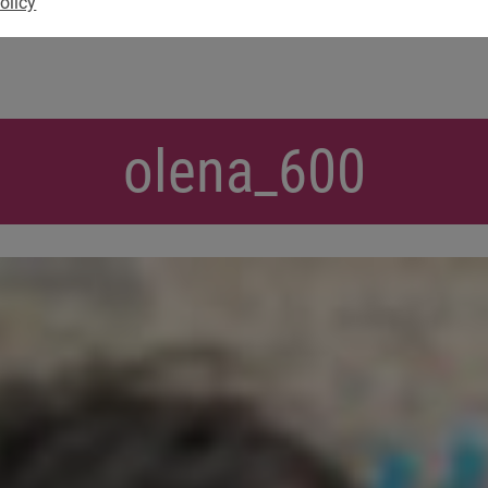
olicy
olena_600