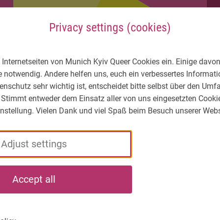
Privacy settings (cookies)
 Internetseiten von Munich Kyiv Queer Cookies ein. Einige davon
e notwendig. Andere helfen uns, euch ein verbessertes Informa
enschutz sehr wichtig ist, entscheidet bitte selbst über den Um
 Stimmt entweder dem Einsatz aller von uns eingesetzten Cooki
Einstellung. Vielen Dank und viel Spaß beim Besuch unserer Webs
Adjust settings
LGBTIQ* – What's
Who
What
Accept all
the situation?
we
we
are
do