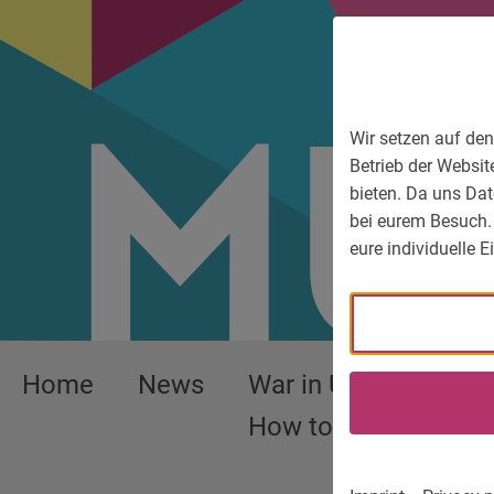
To main menu
To language menu
To search
To content
To service information
Wir setzen auf den
Betrieb der Websit
bieten. Da uns Dat
bei eurem Besuch.
eure individuelle 
Home
News
War in Ukraine –
How to help