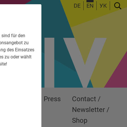
DE
EN
УК
 sind für den
tionsangebot zu
fang des Einsatzes
es zu oder wählt
ite!
Exhibitions
Press
Contact /
Newsletter /
Shop