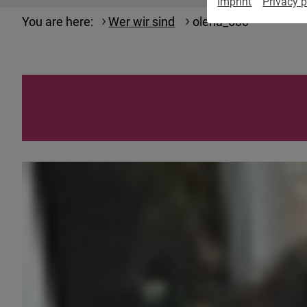
Imprint
Privacy p
You are here:
Wer wir sind
olena_600