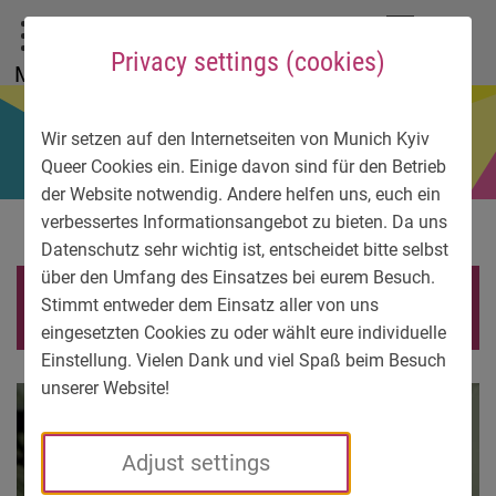
To main menu
To language menu
To search
To content
To service information
DE
EN
УК
Privacy settings (cookies)
Menu
Wir setzen auf den Internetseiten von Munich Kyiv
Queer Cookies ein. Einige davon sind für den Betrieb
der Website notwendig. Andere helfen uns, euch ein
verbessertes Informationsangebot zu bieten. Da uns
Datenschutz sehr wichtig ist, entscheidet bitte selbst
über den Umfang des Einsatzes bei eurem Besuch.
Nikita Volkov
Stimmt entweder dem Einsatz aller von uns
eingesetzten Cookies zu oder wählt eure individuelle
Einstellung. Vielen Dank und viel Spaß beim Besuch
unserer Website!
Adjust settings