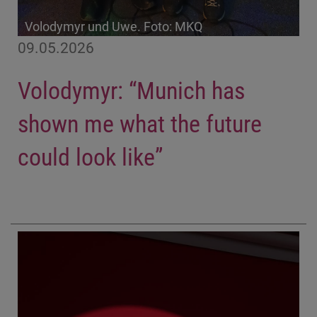
Volodymyr und Uwe. Foto: MKQ
09.05.2026
Volodymyr: “Munich has
shown me what the future
could look like”