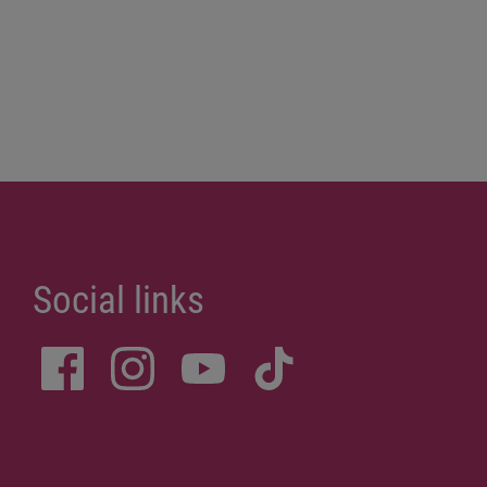
Social links
More links
Privacy Policy
Site Notice
Donations
Sitemap
Accessibility Statement