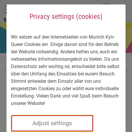
To main menu
To language menu
To search
To content
To service information
DE
EN
УК
Privacy settings (cookies)
Menu
Wir setzen auf den Internetseiten von Munich Kyiv
Queer Cookies ein. Einige davon sind für den Betrieb
der Website notwendig. Andere helfen uns, euch ein
verbessertes Informationsangebot zu bieten. Da uns
Datenschutz sehr wichtig ist, entscheidet bitte selbst
über den Umfang des Einsatzes bei eurem Besuch.
Stimmt entweder dem Einsatz aller von uns
eingesetzten Cookies zu oder wählt eure individuelle
Einstellung. Vielen Dank und viel Spaß beim Besuch
unserer Website!
Adjust settings