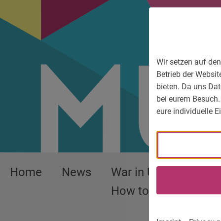
To main menu
To language menu
To search
To content
To service information
Wir setzen auf den
Betrieb der Websit
bieten. Da uns Dat
bei eurem Besuch.
eure individuelle 
Home
News
War in Ukraine –
How to help