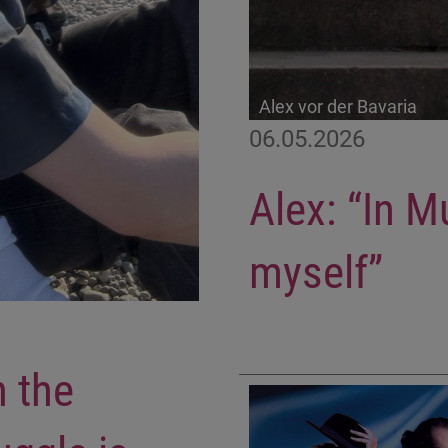
Alex vor der Bavaria
06.05.2026
Alex: “In Mu
myself”
n the