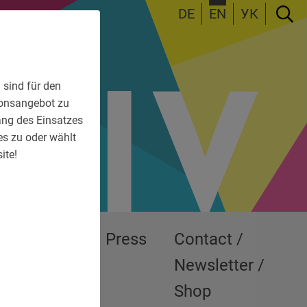
DE
EN
УК
 sind für den
tionsangebot zu
fang des Einsatzes
es zu oder wählt
ite!
Exhibitions
Press
Contact /
Newsletter /
Shop