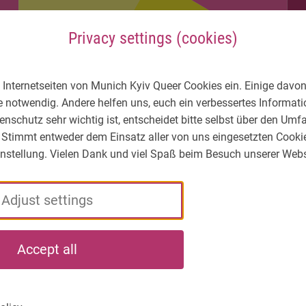
Privacy settings (cookies)
 Internetseiten von Munich Kyiv Queer Cookies ein. Einige davon
e notwendig. Andere helfen uns, euch ein verbessertes Informa
enschutz sehr wichtig ist, entscheidet bitte selbst über den Um
 Stimmt entweder dem Einsatz aller von uns eingesetzten Cooki
Einstellung. Vielen Dank und viel Spaß beim Besuch unserer Webs
Adjust settings
LGBTIQ* – What's
Who
What
Accept all
the situation?
we
we
are
do