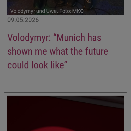
Volodymyr und Uwe. Foto: MKQ
09.05.2026
Volodymyr: “Munich has
shown me what the future
could look like”