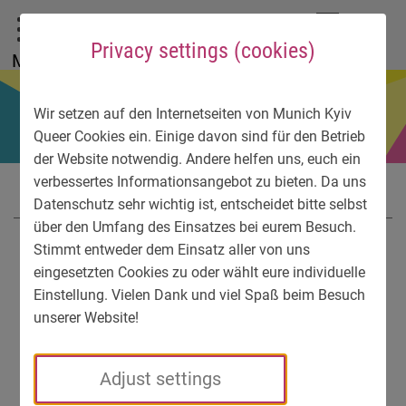
To main menu
To language menu
To search
To content
To service information
DE
EN
УК
Privacy settings (cookies)
Menu
Wir setzen auf den Internetseiten von Munich Kyiv
Queer Cookies ein. Einige davon sind für den Betrieb
der Website notwendig. Andere helfen uns, euch ein
verbessertes Informationsangebot zu bieten. Da uns
Datenschutz sehr wichtig ist, entscheidet bitte selbst
über den Umfang des Einsatzes bei eurem Besuch.
Stimmt entweder dem Einsatz aller von uns
eingesetzten Cookies zu oder wählt eure individuelle
Einstellung. Vielen Dank und viel Spaß beim Besuch
unserer Website!
Adjust settings