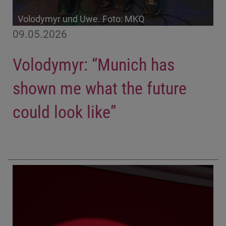
Volodymyr und Uwe. Foto: MKQ
09.05.2026
Volodymyr: “Munich has
shown me what the future
could look like”