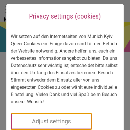
To main menu
To language menu
To search
To content
To service information
DE
EN
УК
Privacy settings (cookies)
Menu
Wir setzen auf den Internetseiten von Munich Kyiv
Queer Cookies ein. Einige davon sind für den Betrieb
der Website notwendig. Andere helfen uns, euch ein
verbessertes Informationsangebot zu bieten. Da uns
Datenschutz sehr wichtig ist, entscheidet bitte selbst
über den Umfang des Einsatzes bei eurem Besuch.
Stimmt entweder dem Einsatz aller von uns
eingesetzten Cookies zu oder wählt eure individuelle
Einstellung. Vielen Dank und viel Spaß beim Besuch
unserer Website!
Adjust settings