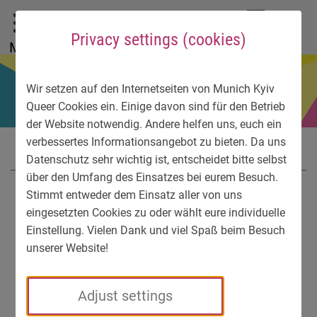
To main menu
To language menu
To search
To content
To service information
DE
EN
УК
Privacy settings (cookies)
Menu
Wir setzen auf den Internetseiten von Munich Kyiv
Queer Cookies ein. Einige davon sind für den Betrieb
der Website notwendig. Andere helfen uns, euch ein
verbessertes Informationsangebot zu bieten. Da uns
Datenschutz sehr wichtig ist, entscheidet bitte selbst
über den Umfang des Einsatzes bei eurem Besuch.
Stimmt entweder dem Einsatz aller von uns
eingesetzten Cookies zu oder wählt eure individuelle
Einstellung. Vielen Dank und viel Spaß beim Besuch
unserer Website!
Adjust settings