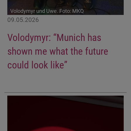
Volodymyr und Uwe. Foto: MKQ
09.05.2026
Volodymyr: “Munich has
shown me what the future
could look like”