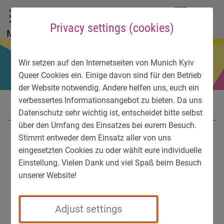
To main menu
To language menu
To search
To content
To service information
DE
EN
УК
Privacy settings (cookies)
Menu
Wir setzen auf den Internetseiten von Munich Kyiv
Queer Cookies ein. Einige davon sind für den Betrieb
der Website notwendig. Andere helfen uns, euch ein
verbessertes Informationsangebot zu bieten. Da uns
Datenschutz sehr wichtig ist, entscheidet bitte selbst
über den Umfang des Einsatzes bei eurem Besuch.
Stimmt entweder dem Einsatz aller von uns
eingesetzten Cookies zu oder wählt eure individuelle
Einstellung. Vielen Dank und viel Spaß beim Besuch
unserer Website!
Adjust settings