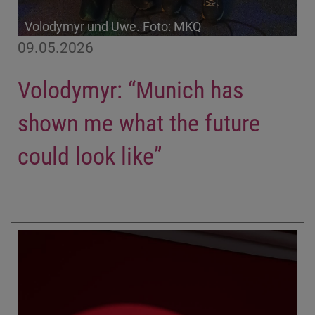
Volodymyr und Uwe. Foto: MKQ
09.05.2026
Volodymyr: “Munich has
shown me what the future
could look like”