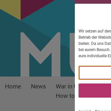
To main menu
To language menu
To search
To content
To service information
Wir setzen auf den
Betrieb der Websit
bieten. Da uns Dat
bei eurem Besuch.
eure individuelle 
Home
News
War in Ukraine –
How to help