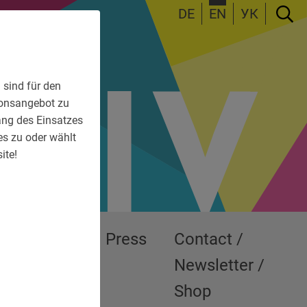
DE
EN
УК
 sind für den
tionsangebot zu
fang des Einsatzes
es zu oder wählt
ite!
Exhibitions
Press
Contact /
Newsletter /
Shop