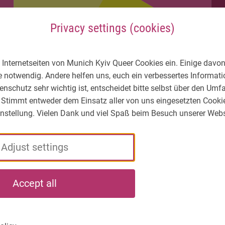
Privacy settings (cookies)
 Internetseiten von Munich Kyiv Queer Cookies ein. Einige davon
e notwendig. Andere helfen uns, euch ein verbessertes Informa
enschutz sehr wichtig ist, entscheidet bitte selbst über den Um
 Stimmt entweder dem Einsatz aller von uns eingesetzten Cooki
Einstellung. Vielen Dank und viel Spaß beim Besuch unserer Webs
Adjust settings
LGBTIQ* – What's
Who
What
Accept all
the situation?
we
we
are
do