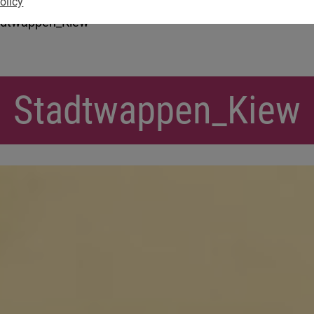
olicy
adtwappen_Kiew
Stadtwappen_Kiew