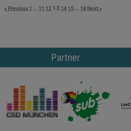
…
13
…
« Previous
1
11
12
14
15
18
Next »
Partner