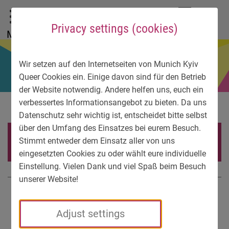
To main menu
To language menu
To search
To content
To service information
DE
EN
УК
Privacy settings (cookies)
Menu
Wir setzen auf den Internetseiten von Munich Kyiv
Queer Cookies ein. Einige davon sind für den Betrieb
der Website notwendig. Andere helfen uns, euch ein
verbessertes Informationsangebot zu bieten. Da uns
Datenschutz sehr wichtig ist, entscheidet bitte selbst
über den Umfang des Einsatzes bei eurem Besuch.
News
Stimmt entweder dem Einsatz aller von uns
eingesetzten Cookies zu oder wählt eure individuelle
Einstellung. Vielen Dank und viel Spaß beim Besuch
unserer Website!
News | 04.12.2021
Adjust settings