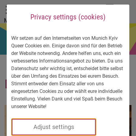
To main menu
To language menu
To search
To content
To service information
DE
EN
УК
Privacy settings (cookies)
Menu
Wir setzen auf den Internetseiten von Munich Kyiv
Queer Cookies ein. Einige davon sind für den Betrieb
der Website notwendig. Andere helfen uns, euch ein
verbessertes Informationsangebot zu bieten. Da uns
Datenschutz sehr wichtig ist, entscheidet bitte selbst
über den Umfang des Einsatzes bei eurem Besuch.
Dmytro from Lviv
Stimmt entweder dem Einsatz aller von uns
eingesetzten Cookies zu oder wählt eure individuelle
Einstellung. Vielen Dank und viel Spaß beim Besuch
unserer Website!
Adjust settings