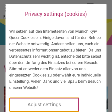
To main menu
To language menu
To search
To content
To service information
DE
EN
УК
Privacy settings (cookies)
Menu
Wir setzen auf den Internetseiten von Munich Kyiv
Queer Cookies ein. Einige davon sind für den Betrieb
der Website notwendig. Andere helfen uns, euch ein
verbessertes Informationsangebot zu bieten. Da uns
Datenschutz sehr wichtig ist, entscheidet bitte selbst
über den Umfang des Einsatzes bei eurem Besuch.
WP_003603
Stimmt entweder dem Einsatz aller von uns
eingesetzten Cookies zu oder wählt eure individuelle
Einstellung. Vielen Dank und viel Spaß beim Besuch
unserer Website!
Adjust settings