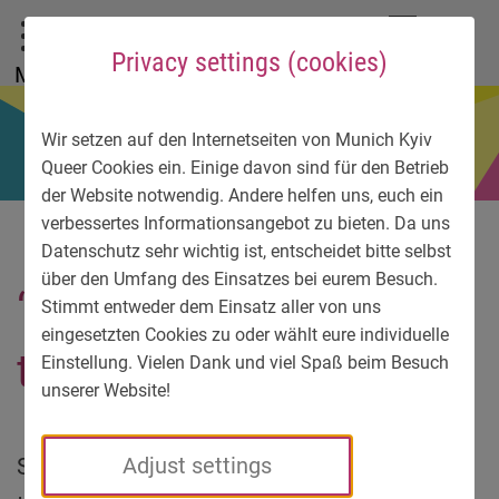
To main menu
To language menu
To search
To content
To service information
DE
EN
УК
Privacy settings (cookies)
Menu
Wir setzen auf den Internetseiten von Munich Kyiv
Queer Cookies ein. Einige davon sind für den Betrieb
der Website notwendig. Andere helfen uns, euch ein
verbessertes Informationsangebot zu bieten. Da uns
Datenschutz sehr wichtig ist, entscheidet bitte selbst
über den Umfang des Einsatzes bei eurem Besuch.
“Now, we’re even hiking
Stimmt entweder dem Einsatz aller von uns
eingesetzten Cookies zu oder wählt eure individuelle
together”
Einstellung. Vielen Dank und viel Spaß beim Besuch
unserer Website!
Stephan is a host: Months ago, the gay man
Adjust settings