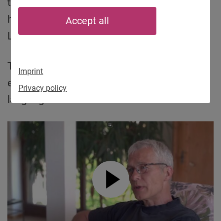
took in a refugee from Ukraine. In this video,
he reports on his experiences with his guest
Accept all
Leonid.
They are rather positive. Now, the two are
Imprint
even hiking together. Interview in German
Privacy policy
language.