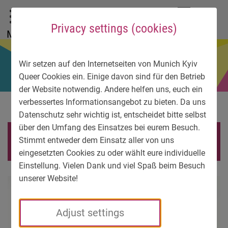
To main menu
To language menu
To search
To content
To service information
DE
EN
УК
Privacy settings (cookies)
Menu
Wir setzen auf den Internetseiten von Munich Kyiv
Queer Cookies ein. Einige davon sind für den Betrieb
der Website notwendig. Andere helfen uns, euch ein
verbessertes Informationsangebot zu bieten. Da uns
Datenschutz sehr wichtig ist, entscheidet bitte selbst
über den Umfang des Einsatzes bei eurem Besuch.
rpt
Stimmt entweder dem Einsatz aller von uns
eingesetzten Cookies zu oder wählt eure individuelle
Einstellung. Vielen Dank und viel Spaß beim Besuch
unserer Website!
Adjust settings