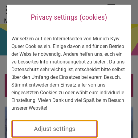
To main menu
To language menu
To search
To content
To service information
DE
EN
УК
Privacy settings (cookies)
Menu
Wir setzen auf den Internetseiten von Munich Kyiv
Queer Cookies ein. Einige davon sind für den Betrieb
der Website notwendig. Andere helfen uns, euch ein
verbessertes Informationsangebot zu bieten. Da uns
Datenschutz sehr wichtig ist, entscheidet bitte selbst
über den Umfang des Einsatzes bei eurem Besuch.
George Austin-Cliff
Stimmt entweder dem Einsatz aller von uns
eingesetzten Cookies zu oder wählt eure individuelle
Einstellung. Vielen Dank und viel Spaß beim Besuch
unserer Website!
Adjust settings