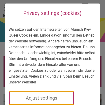
To main menu
To language menu
To search
To content
To service information
DE
EN
УК
Privacy settings (cookies)
Menu
Wir setzen auf den Internetseiten von Munich Kyiv
Queer Cookies ein. Einige davon sind für den Betrieb
der Website notwendig. Andere helfen uns, euch ein
verbessertes Informationsangebot zu bieten. Da uns
Datenschutz sehr wichtig ist, entscheidet bitte selbst
über den Umfang des Einsatzes bei eurem Besuch.
Infostand CSD MÜnchen
Stimmt entweder dem Einsatz aller von uns
eingesetzten Cookies zu oder wählt eure individuelle
2024. Foto Erwin Harbeck
Einstellung. Vielen Dank und viel Spaß beim Besuch
unserer Website!
Adjust settings