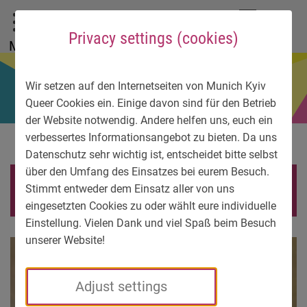
To main menu
To language menu
To search
To content
To service information
DE
EN
УК
Privacy settings (cookies)
Menu
Wir setzen auf den Internetseiten von Munich Kyiv
Queer Cookies ein. Einige davon sind für den Betrieb
der Website notwendig. Andere helfen uns, euch ein
verbessertes Informationsangebot zu bieten. Da uns
Datenschutz sehr wichtig ist, entscheidet bitte selbst
über den Umfang des Einsatzes bei eurem Besuch.
Foto Christina Parficheva
Stimmt entweder dem Einsatz aller von uns
eingesetzten Cookies zu oder wählt eure individuelle
Einstellung. Vielen Dank und viel Spaß beim Besuch
unserer Website!
Adjust settings