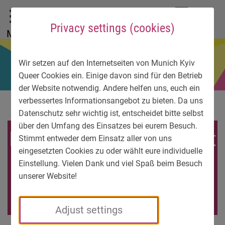
To main menu
To language menu
To search
To content
To service information
DE
EN
УК
Privacy settings (cookies)
Menu
Wir setzen auf den Internetseiten von Munich Kyiv
Queer Cookies ein. Einige davon sind für den Betrieb
der Website notwendig. Andere helfen uns, euch ein
verbessertes Informationsangebot zu bieten. Da uns
Datenschutz sehr wichtig ist, entscheidet bitte selbst
über den Umfang des Einsatzes bei eurem Besuch.
Logo_Aufklaerungsprojekt
Stimmt entweder dem Einsatz aller von uns
eingesetzten Cookies zu oder wählt eure individuelle
-Muenchen-
Einstellung. Vielen Dank und viel Spaß beim Besuch
unserer Website!
e1566254065332
Adjust settings