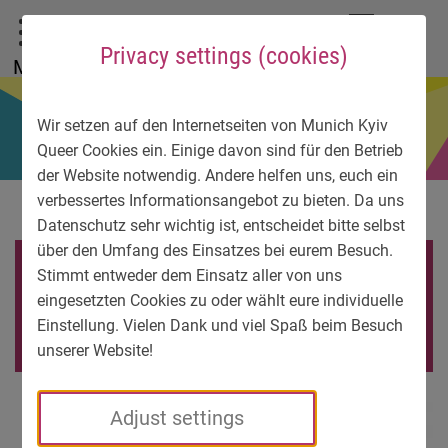
To main menu
To language menu
To search
To content
To service information
DE
EN
УК
Privacy settings (cookies)
Menu
Wir setzen auf den Internetseiten von Munich Kyiv
Queer Cookies ein. Einige davon sind für den Betrieb
der Website notwendig. Andere helfen uns, euch ein
verbessertes Informationsangebot zu bieten. Da uns
Datenschutz sehr wichtig ist, entscheidet bitte selbst
über den Umfang des Einsatzes bei eurem Besuch.
INSIGHT-logo-1-
Stimmt entweder dem Einsatz aller von uns
eingesetzten Cookies zu oder wählt eure individuelle
e1566254907199
Einstellung. Vielen Dank und viel Spaß beim Besuch
unserer Website!
Adjust settings