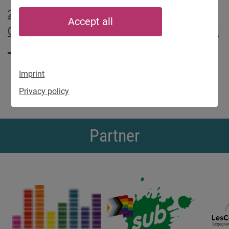
2012-10-
Accept all
01_Sub_PR_Munich's_LGBT_groups_support
_Kyiv
Imprint
Privacy policy
Partner