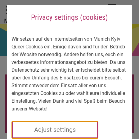
To main menu
To language menu
To search
To content
To service information
DE
EN
УК
Privacy settings (cookies)
Menu
Wir setzen auf den Internetseiten von Munich Kyiv
Queer Cookies ein. Einige davon sind für den Betrieb
der Website notwendig. Andere helfen uns, euch ein
verbessertes Informationsangebot zu bieten. Da uns
Datenschutz sehr wichtig ist, entscheidet bitte selbst
über den Umfang des Einsatzes bei eurem Besuch.
2012-10-
Stimmt entweder dem Einsatz aller von uns
eingesetzten Cookies zu oder wählt eure individuelle
01_Sub_PR_Munich’s_LGB
Einstellung. Vielen Dank und viel Spaß beim Besuch
unserer Website!
T_groups_support_Kyiv
Adjust settings