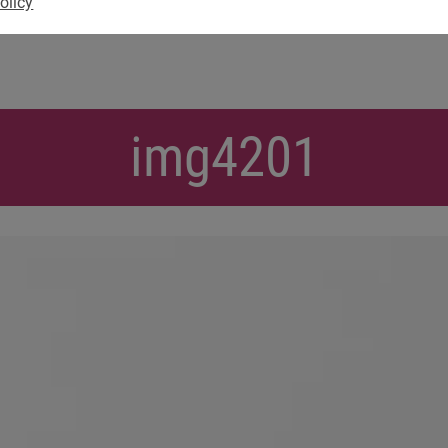
olicy
img4201