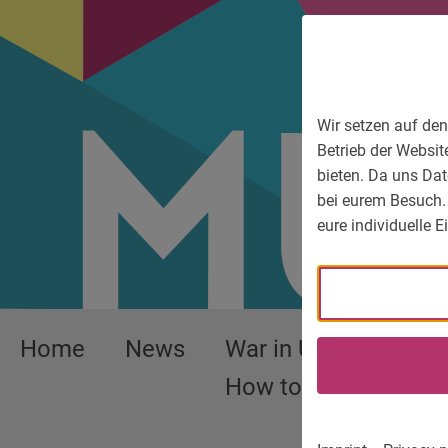
To main menu
To language menu
To search
To content
To service information
Wir setzen auf den
Betrieb der Websit
bieten. Da uns Dat
bei eurem Besuch.
eure individuelle 
Home
News
War in Ukraine –
How to help