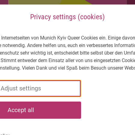
Privacy settings (cookies)
 Internetseiten von Munich Kyiv Queer Cookies ein. Einige davon
e notwendig. Andere helfen uns, euch ein verbessertes Informa
enschutz sehr wichtig ist, entscheidet bitte selbst über den Um
 Stimmt entweder dem Einsatz aller von uns eingesetzten Cooki
Einstellung. Vielen Dank und viel Spaß beim Besuch unserer Webs
Adjust settings
LGBTIQ* – What's
Who
What
Accept all
the situation?
we
we
are
do