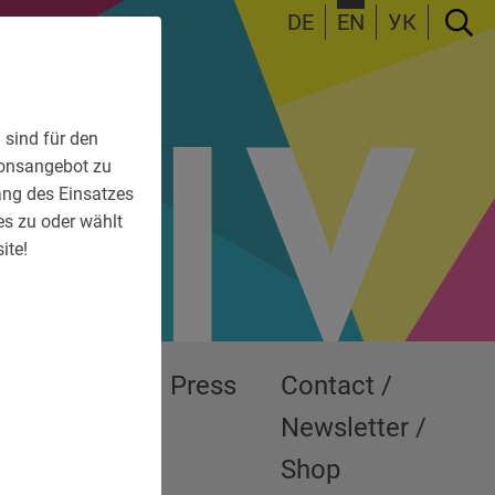
DE
EN
УК
 sind für den
tionsangebot zu
fang des Einsatzes
es zu oder wählt
ite!
Exhibitions
Press
Contact /
Newsletter /
Shop