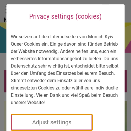
To main menu
To language menu
To search
To content
To service information
DE
EN
УК
Privacy settings (cookies)
Menu
Wir setzen auf den Internetseiten von Munich Kyiv
Queer Cookies ein. Einige davon sind für den Betrieb
der Website notwendig. Andere helfen uns, euch ein
verbessertes Informationsangebot zu bieten. Da uns
Datenschutz sehr wichtig ist, entscheidet bitte selbst
über den Umfang des Einsatzes bei eurem Besuch.
2012-12-18_28
Stimmt entweder dem Einsatz aller von uns
eingesetzten Cookies zu oder wählt eure individuelle
Einstellung. Vielen Dank und viel Spaß beim Besuch
unserer Website!
Adjust settings