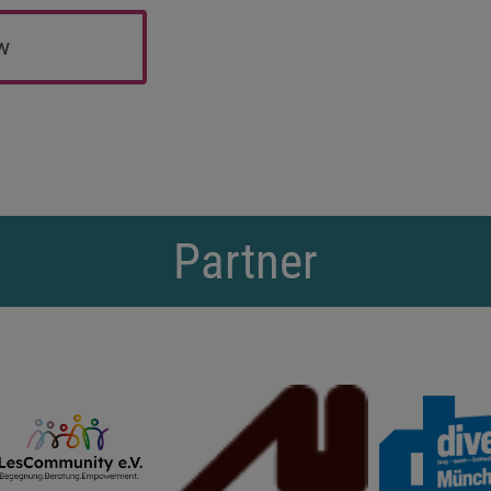
ew
Partner