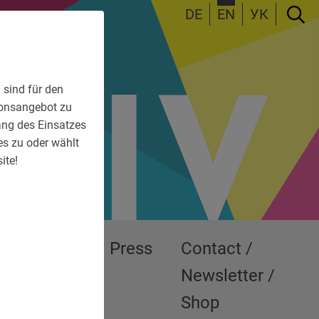
DE
EN
УК
 sind für den
tionsangebot zu
fang des Einsatzes
es zu oder wählt
ite!
Exhibitions
Press
Contact /
Newsletter /
Shop