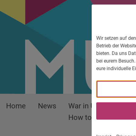
To main menu
To language menu
To search
To content
To service information
Wir setzen auf den
Betrieb der Websit
bieten. Da uns Dat
bei eurem Besuch.
eure individuelle 
Home
News
War in Ukraine –
How to help