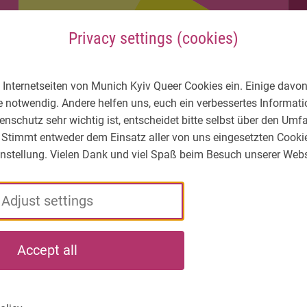
Privacy settings (cookies)
 Internetseiten von Munich Kyiv Queer Cookies ein. Einige davon
e notwendig. Andere helfen uns, euch ein verbessertes Informa
enschutz sehr wichtig ist, entscheidet bitte selbst über den Um
 Stimmt entweder dem Einsatz aller von uns eingesetzten Cooki
Einstellung. Vielen Dank und viel Spaß beim Besuch unserer Webs
Adjust settings
LGBTIQ* – What's
Who
What
Accept all
the situation?
we
we
are
do