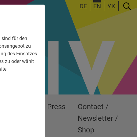
DE
EN
УК
 sind für den
tionsangebot zu
fang des Einsatzes
es zu oder wählt
ite!
Exhibitions
Press
Contact /
Newsletter /
Shop