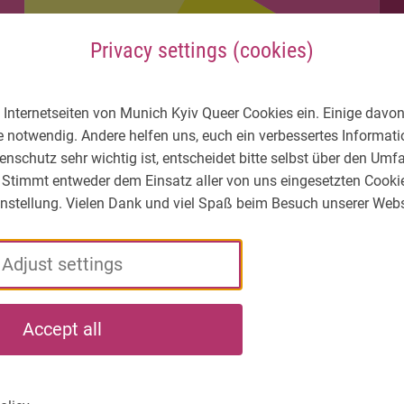
Privacy settings (cookies)
 Internetseiten von Munich Kyiv Queer Cookies ein. Einige davon
e notwendig. Andere helfen uns, euch ein verbessertes Informa
enschutz sehr wichtig ist, entscheidet bitte selbst über den Um
 Stimmt entweder dem Einsatz aller von uns eingesetzten Cooki
Einstellung. Vielen Dank und viel Spaß beim Besuch unserer Webs
Adjust settings
LGBTIQ* – What's
Who
What
Accept all
the situation?
we
we
are
do