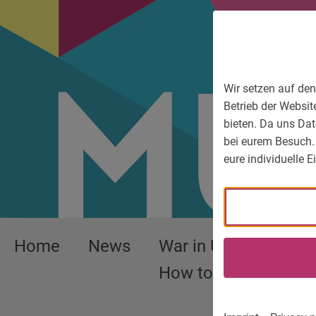
To main menu
To language menu
To search
To content
To service information
Wir setzen auf den
Betrieb der Websit
bieten. Da uns Dat
bei eurem Besuch.
eure individuelle 
Home
News
War in Ukraine –
How to help