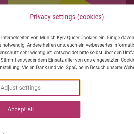
Privacy settings (cookies)
 Internetseiten von Munich Kyiv Queer Cookies ein. Einige davon
e notwendig. Andere helfen uns, euch ein verbessertes Informa
enschutz sehr wichtig ist, entscheidet bitte selbst über den Um
 Stimmt entweder dem Einsatz aller von uns eingesetzten Cooki
Einstellung. Vielen Dank und viel Spaß beim Besuch unserer Webs
Adjust settings
LGBTIQ* – What's
Who
What
Accept all
the situation?
we
we
are
do