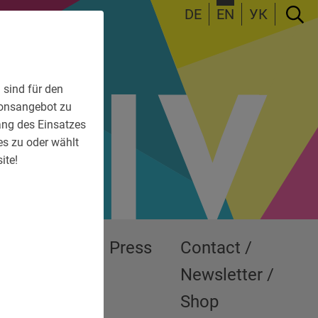
DE
EN
УК
 sind für den
tionsangebot zu
fang des Einsatzes
es zu oder wählt
ite!
Exhibitions
Press
Contact /
Newsletter /
Shop