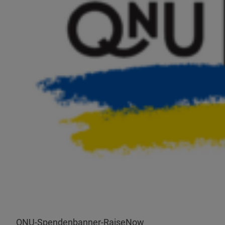
QNU-Spendenbanner-RaiseNow