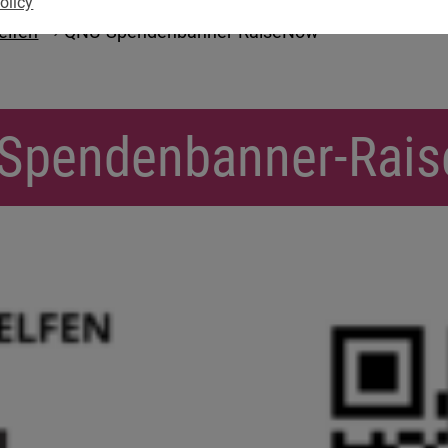
olicy
elfen
QNU-Spendenbanner-RaiseNow
Spendenbanner-Rai