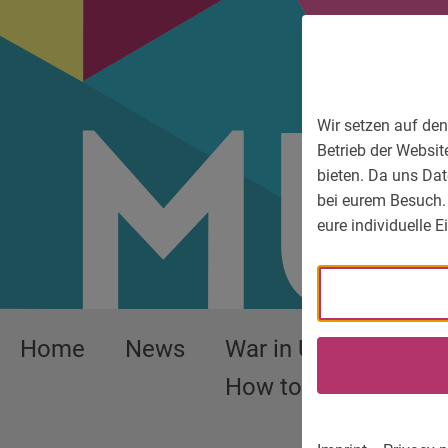
To main menu
To language menu
To search
To content
To service information
Wir setzen auf den
Betrieb der Websit
bieten. Da uns Dat
bei eurem Besuch.
eure individuelle 
Home
News
War in Ukraine –
How to help