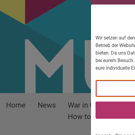
To main menu
To language menu
To search
To content
To service information
Wir setzen auf den
Betrieb der Websit
bieten. Da uns Dat
bei eurem Besuch.
eure individuelle 
Home
News
War in Ukraine –
How to help