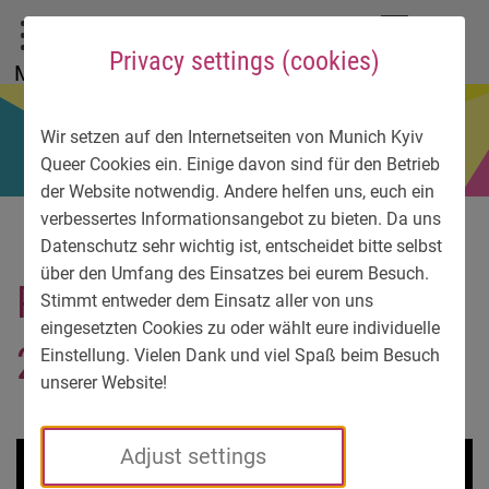
To main menu
To language menu
To search
To content
To service information
DE
EN
УК
Privacy settings (cookies)
Menu
Wir setzen auf den Internetseiten von Munich Kyiv
Queer Cookies ein. Einige davon sind für den Betrieb
der Website notwendig. Andere helfen uns, euch ein
verbessertes Informationsangebot zu bieten. Da uns
Datenschutz sehr wichtig ist, entscheidet bitte selbst
über den Umfang des Einsatzes bei eurem Besuch.
Photogram-
Stimmt entweder dem Einsatz aller von uns
eingesetzten Cookies zu oder wählt eure individuelle
20130522024228
Einstellung. Vielen Dank und viel Spaß beim Besuch
unserer Website!
Adjust settings