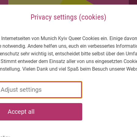
Privacy settings (cookies)
 Internetseiten von Munich Kyiv Queer Cookies ein. Einige davon
e notwendig. Andere helfen uns, euch ein verbessertes Informa
enschutz sehr wichtig ist, entscheidet bitte selbst über den Um
 Stimmt entweder dem Einsatz aller von uns eingesetzten Cooki
Einstellung. Vielen Dank und viel Spaß beim Besuch unserer Webs
Adjust settings
LGBTIQ* – What's
Who
What
Accept all
the situation?
we
we
are
do