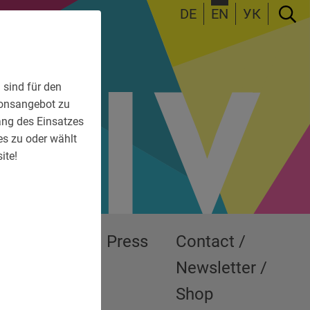
DE
EN
УК
 sind für den
tionsangebot zu
fang des Einsatzes
es zu oder wählt
ite!
Exhibitions
Press
Contact /
Newsletter /
Shop