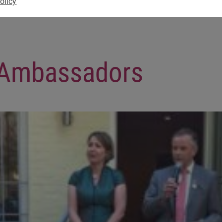
olicy
Ambassadors