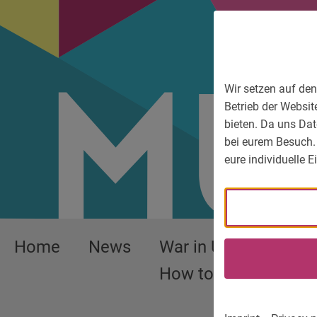
To main menu
To language menu
To search
To content
To service information
Wir setzen auf den
Betrieb der Websit
bieten. Da uns Dat
bei eurem Besuch.
eure individuelle 
Home
News
War in Ukraine –
How to help