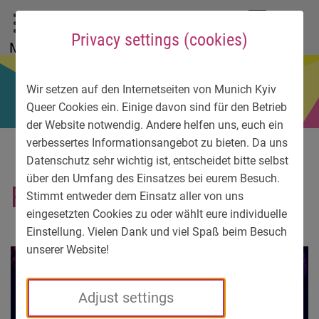
To main menu
To language menu
To search
To content
To service information
DE
EN
УК
Privacy settings (cookies)
Menu
Wir setzen auf den Internetseiten von Munich Kyiv
Queer Cookies ein. Einige davon sind für den Betrieb
der Website notwendig. Andere helfen uns, euch ein
verbessertes Informationsangebot zu bieten. Da uns
Datenschutz sehr wichtig ist, entscheidet bitte selbst
über den Umfang des Einsatzes bei eurem Besuch.
Flashmob_Vorderseite
Stimmt entweder dem Einsatz aller von uns
eingesetzten Cookies zu oder wählt eure individuelle
Einstellung. Vielen Dank und viel Spaß beim Besuch
unserer Website!
Adjust settings