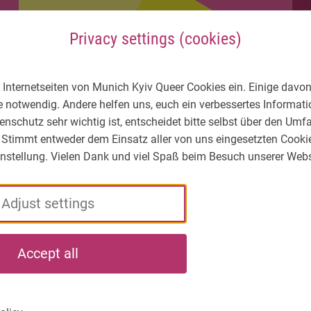
Privacy settings (cookies)
 Internetseiten von Munich Kyiv Queer Cookies ein. Einige davon
e notwendig. Andere helfen uns, euch ein verbessertes Informa
enschutz sehr wichtig ist, entscheidet bitte selbst über den Um
 Stimmt entweder dem Einsatz aller von uns eingesetzten Cooki
Einstellung. Vielen Dank und viel Spaß beim Besuch unserer Webs
Adjust settings
LGBTIQ* – What's
Who
What
Accept all
the situation?
we
we
are
do