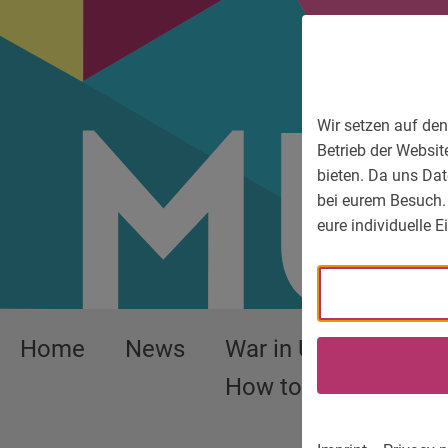
To main menu
To language menu
To search
To content
To service information
Wir setzen auf den
Betrieb der Websit
bieten. Da uns Dat
bei eurem Besuch.
eure individuelle 
Home
News
War in Ukraine –
How to help