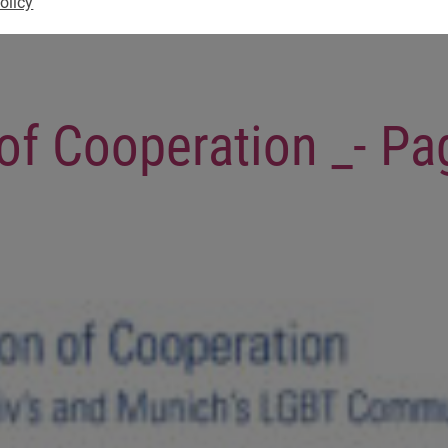
olicy
of Cooperation _- Pa