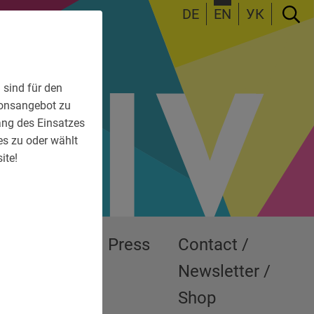
DE
EN
УК
 sind für den
tionsangebot zu
fang des Einsatzes
es zu oder wählt
ite!
Exhibitions
Press
Contact /
Newsletter /
Shop