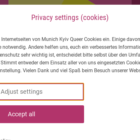
Privacy settings (cookies)
 Internetseiten von Munich Kyiv Queer Cookies ein. Einige davon
e notwendig. Andere helfen uns, euch ein verbessertes Informa
enschutz sehr wichtig ist, entscheidet bitte selbst über den Um
 Stimmt entweder dem Einsatz aller von uns eingesetzten Cooki
Einstellung. Vielen Dank und viel Spaß beim Besuch unserer Webs
Adjust settings
LGBTIQ* – What's
Who
What
Accept all
the situation?
we
we
are
do