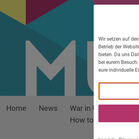
To main menu
To language menu
To search
To content
To service information
Wir setzen auf den
Betrieb der Websit
bieten. Da uns Dat
bei eurem Besuch.
eure individuelle 
Home
News
War in Ukraine –
How to help