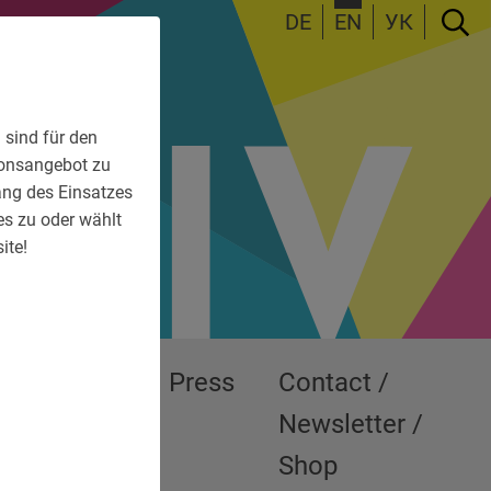
DE
EN
УК
 sind für den
tionsangebot zu
fang des Einsatzes
es zu oder wählt
ite!
Exhibitions
Press
Contact /
Newsletter /
Shop