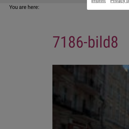
Imprint
Privacy p
You are here:
7186-bild8