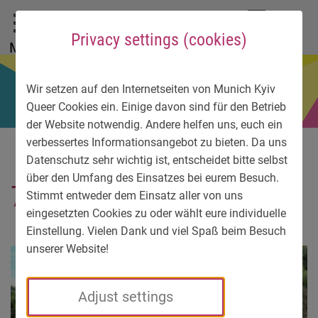
To main menu
To language menu
To search
To content
To service information
DE
EN
УК
Privacy settings (cookies)
Menu
Wir setzen auf den Internetseiten von Munich Kyiv
Queer Cookies ein. Einige davon sind für den Betrieb
der Website notwendig. Andere helfen uns, euch ein
verbessertes Informationsangebot zu bieten. Da uns
Datenschutz sehr wichtig ist, entscheidet bitte selbst
über den Umfang des Einsatzes bei eurem Besuch.
7163-bild3
Stimmt entweder dem Einsatz aller von uns
eingesetzten Cookies zu oder wählt eure individuelle
Einstellung. Vielen Dank und viel Spaß beim Besuch
unserer Website!
Adjust settings