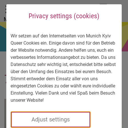
To main menu
To language menu
To search
To content
To service information
DE
EN
УК
Privacy settings (cookies)
Menu
Wir setzen auf den Internetseiten von Munich Kyiv
Queer Cookies ein. Einige davon sind für den Betrieb
der Website notwendig. Andere helfen uns, euch ein
verbessertes Informationsangebot zu bieten. Da uns
Datenschutz sehr wichtig ist, entscheidet bitte selbst
über den Umfang des Einsatzes bei eurem Besuch.
7154-bild2
Stimmt entweder dem Einsatz aller von uns
eingesetzten Cookies zu oder wählt eure individuelle
Einstellung. Vielen Dank und viel Spaß beim Besuch
unserer Website!
Adjust settings