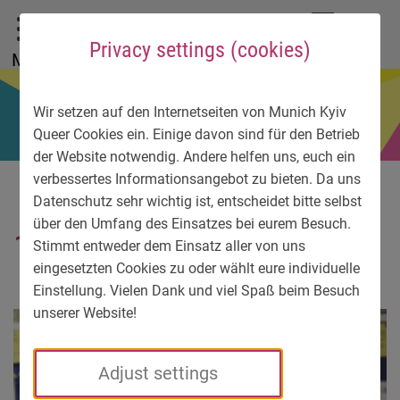
To main menu
To language menu
To search
To content
To service information
DE
EN
УК
Privacy settings (cookies)
Menu
Wir setzen auf den Internetseiten von Munich Kyiv
Queer Cookies ein. Einige davon sind für den Betrieb
der Website notwendig. Andere helfen uns, euch ein
verbessertes Informationsangebot zu bieten. Da uns
Datenschutz sehr wichtig ist, entscheidet bitte selbst
über den Umfang des Einsatzes bei eurem Besuch.
15
Stimmt entweder dem Einsatz aller von uns
eingesetzten Cookies zu oder wählt eure individuelle
Einstellung. Vielen Dank und viel Spaß beim Besuch
unserer Website!
Adjust settings